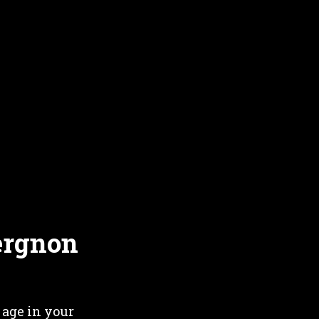
FR
EN
WS
OUR PARTNERS
ergnon
 age in your