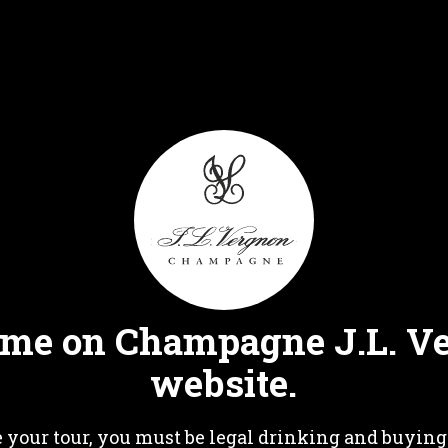
CUVEES
NE
Our
me on Champagne J.L. V
PARTNERS
website.
 your tour, you must be legal drinking and buying